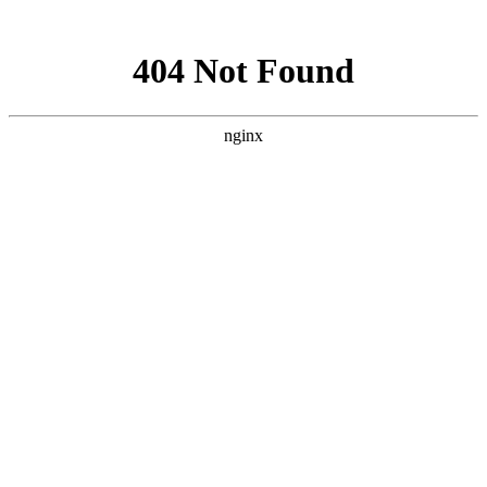
网站地图
手机版
网站地图
冷却塔厂家
免费服务热线
Free service
hotline
010-00000000
网站首页
公司简介
产品介绍
行业资讯
技术资讯
成功案例
联系方式