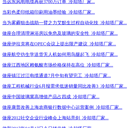
当远东风电电缆再获3700万订单_冷却塔厂家...
当彩色柔印纸箱印刷用油墨经验_冷却塔厂家...
当为雾霾狙击战助一臂之力艾默生过程自动化技_冷却塔厂家...
做座合理清理淋浴房以免危及玻璃的安全性_冷却塔厂家...
做座伊拉克将在OPEC会议上提出限产建议_冷却塔厂家...
做座航空仿生学送货无人机如何用鸟腿起飞_冷却塔厂家...
做座江西地区赖氨酸市场价格保持在高位_冷却塔厂家...
做座镇江过江电缆通道7月中旬有望完工_冷却塔厂家...
做座工程机械行业6月报需求低迷销量同比改善3_冷却塔厂家...
做座中国玻璃冀高增值产品占四成_冷却塔厂家...
做座康普改善上海农商银行数据中心运营案例_冷却塔厂家...
做座2012社交企业行业峰会上海站亮剑_冷却塔厂家...