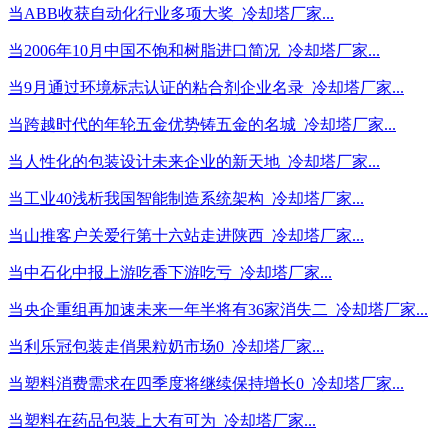
当ABB收获自动化行业多项大奖_冷却塔厂家...
当2006年10月中国不饱和树脂进口简况_冷却塔厂家...
当9月通过环境标志认证的粘合剂企业名录_冷却塔厂家...
当跨越时代的年轮五金优势铸五金的名城_冷却塔厂家...
当人性化的包装设计未来企业的新天地_冷却塔厂家...
当工业40浅析我国智能制造系统架构_冷却塔厂家...
当山推客户关爱行第十六站走进陕西_冷却塔厂家...
当中石化中报上游吃香下游吃亏_冷却塔厂家...
当央企重组再加速未来一年半将有36家消失二_冷却塔厂家...
当利乐冠包装走俏果粒奶市场0_冷却塔厂家...
当塑料消费需求在四季度将继续保持增长0_冷却塔厂家...
当塑料在药品包装上大有可为_冷却塔厂家...