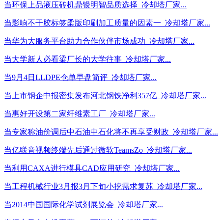
当环保上品液压砖机鼎镘明智品质选择_冷却塔厂家...
当影响不干胶标签柔版印刷加工质量的因素一_冷却塔厂家...
当华为大服务平台助力合作伙伴市场成功_冷却塔厂家...
当大学新人必看梁厂长的大学往事_冷却塔厂家...
当9月4日LLDPE仓单早盘简评_冷却塔厂家...
当上市钢企中报密集发布河北钢铁净利357亿_冷却塔厂家...
当惠好开设第二家纤维素工厂_冷却塔厂家...
当专家称油价调后中石油中石化将不再享受财政_冷却塔厂家...
当亿联音视频终端先后通过微软TeamsZo_冷却塔厂家...
当利用CAXA进行模具CAD应用研究_冷却塔厂家...
当工程机械行业3月报3月下旬小挖需求复苏_冷却塔厂家...
当2014中国国际化学试剂展览会_冷却塔厂家...