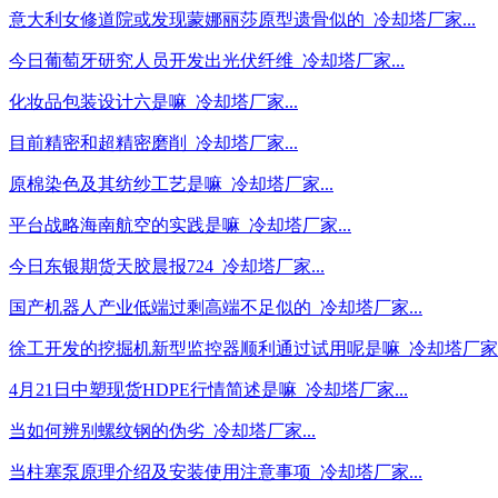
意大利女修道院或发现蒙娜丽莎原型遗骨似的_冷却塔厂家...
今日葡萄牙研究人员开发出光伏纤维_冷却塔厂家...
化妆品包装设计六是嘛_冷却塔厂家...
目前精密和超精密磨削_冷却塔厂家...
原棉染色及其纺纱工艺是嘛_冷却塔厂家...
平台战略海南航空的实践是嘛_冷却塔厂家...
今日东银期货天胶晨报724_冷却塔厂家...
国产机器人产业低端过剩高端不足似的_冷却塔厂家...
徐工开发的挖掘机新型监控器顺利通过试用呢是嘛_冷却塔厂家..
4月21日中塑现货HDPE行情简述是嘛_冷却塔厂家...
当如何辨别螺纹钢的伪劣_冷却塔厂家...
当柱塞泵原理介绍及安装使用注意事项_冷却塔厂家...