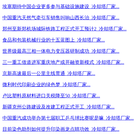
埃塞期待中国企业更多参与基础设施建设_冷却塔厂家...
中国重汽天然气牵引车销售叫响山西长治_冷却塔厂家...
郑州至新郑机场城际铁路工程正式开工预计2_冷却塔厂家...
食品和包装机械行业的十五蓝图上_冷却塔厂家...
世界级最高三相一体电力变压器研制成功_冷却塔厂家...
三一重工借道进军重庆地产或开融资新模式_冷却塔厂家...
京新高速最后一公里主线贯通_冷却塔厂家...
微利时代印刷企业的绿色梦_冷却塔厂家...
卢比塑料原材料进口关税降至50_冷却塔厂家...
新疆克州公路建设及改建工程正式开工_冷却塔厂家...
中国重汽成功举办第七届职工乒乓球比赛呢是嘛_冷却塔厂家...
目前染色助剂如何提升印染画龙点睛功效_冷却塔厂家...