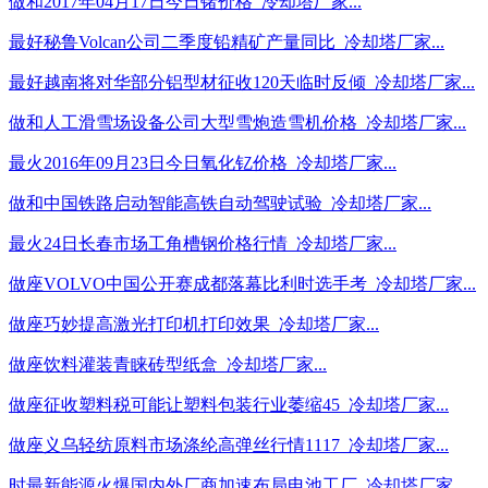
做和2017年04月17日今日锗价格_冷却塔厂家...
最好秘鲁Volcan公司二季度铅精矿产量同比_冷却塔厂家...
最好越南将对华部分铝型材征收120天临时反倾_冷却塔厂家...
做和人工滑雪场设备公司大型雪炮造雪机价格_冷却塔厂家...
最火2016年09月23日今日氧化钇价格_冷却塔厂家...
做和中国铁路启动智能高铁自动驾驶试验_冷却塔厂家...
最火24日长春市场工角槽钢价格行情_冷却塔厂家...
做座VOLVO中国公开赛成都落幕比利时选手考_冷却塔厂家...
做座巧妙提高激光打印机打印效果_冷却塔厂家...
做座饮料灌装青睐砖型纸盒_冷却塔厂家...
做座征收塑料税可能让塑料包装行业萎缩45_冷却塔厂家...
做座义乌轻纺原料市场涤纶高弹丝行情1117_冷却塔厂家...
时最新能源火爆国内外厂商加速布局电池工厂_冷却塔厂家...