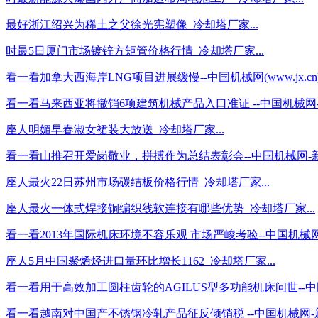
最好浙江绍兴为稀土之父徐光宪塑像_冷却塔厂家...
时最5日厦门市场镀锌方矩管价格行情_冷却塔厂家...
看一看加拿大西海岸LNG项目进展缓慢--中国机械网(www.jx.cn
看一看马来西亚将撤销6项建筑机械产品入口准证 --中国机械网-
座人明媚早春淑女裙装大放送_冷却塔厂家...
看一看山推召开爱岗敬业，拼搏作为总结表彰会--中国机械网-新闻
座人最火22日苏州市场碳结板价格行情_冷却塔厂家...
座人最火一体式焊接铜编织线软连接有哪些优势_冷却塔厂家...
看一看2013年国际机床环境不容乐观 市场严峻考验--中国机械网_
座人5月中国聚烯烃进口量环比增长1162_冷却塔厂家...
看一看用于高效加工圆柱齿轮的AGILUS型多功能机床问世--中国
看一看越南对中国产不锈钢冷轧产品征反倾销税 --中国机械网-新