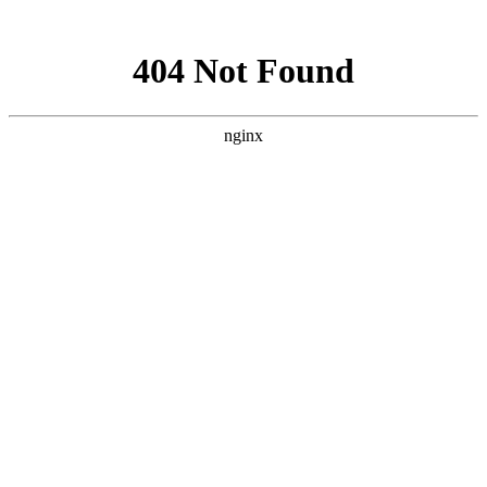
网站地图
手机版
网站地图
冷却塔厂家
免费服务热线
Free service
hotline
010-00000000
网站首页
公司简介
产品介绍
行业资讯
技术资讯
成功案例
联系方式