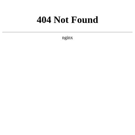
网站地图
手机版
网站地图
冷却塔厂家
免费服务热线
Free service
hotline
010-00000000
网站首页
公司简介
产品介绍
行业资讯
技术资讯
成功案例
联系方式