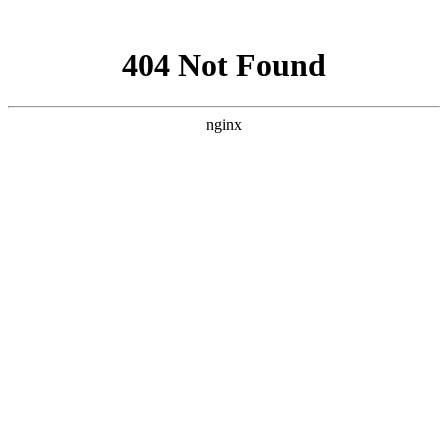
网站地图
手机版
网站地图
冷却塔厂家
免费服务热线
Free service
hotline
010-00000000
网站首页
公司简介
产品介绍
行业资讯
技术资讯
成功案例
联系方式