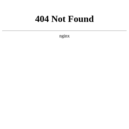
网站地图
手机版
网站地图
冷却塔厂家
免费服务热线
Free service
hotline
010-00000000
网站首页
公司简介
产品介绍
行业资讯
技术资讯
成功案例
联系方式