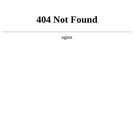
网站地图
手机版
网站地图
冷却塔厂家
免费服务热线
Free service
hotline
010-00000000
网站首页
公司简介
产品介绍
行业资讯
技术资讯
成功案例
联系方式