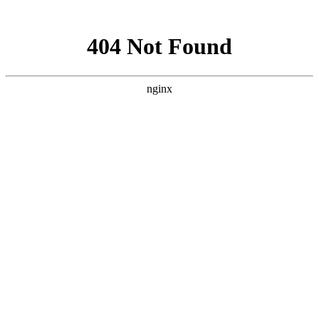
网站地图
手机版
网站地图
冷却塔厂家
免费服务热线
Free service
hotline
010-00000000
网站首页
公司简介
产品介绍
行业资讯
技术资讯
成功案例
联系方式