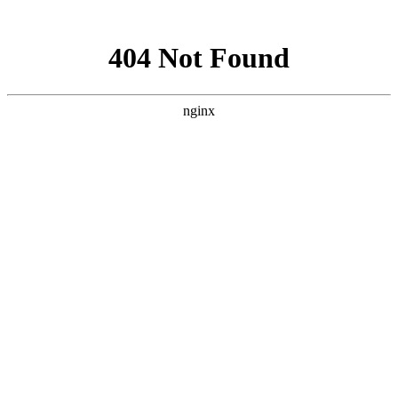
网站地图
手机版
网站地图
冷却塔厂家
免费服务热线
Free service
hotline
010-00000000
网站首页
公司简介
产品介绍
行业资讯
技术资讯
成功案例
联系方式